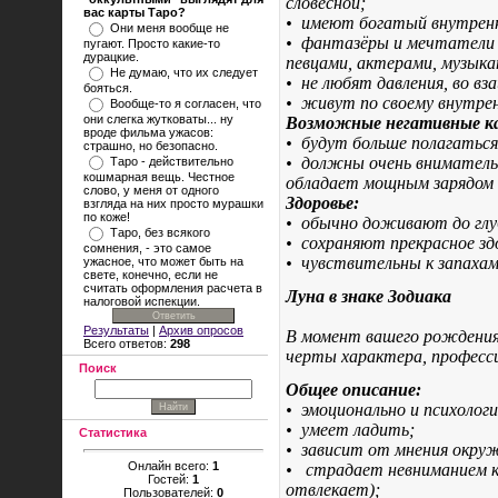
словесной;
вас карты Таро?
•
имеют богатый внутренн
Они меня вообще не
•
фантазёры и мечтатели 
пугают. Просто какие-то
дурацкие.
певцами, актерами, музык
Не думаю, что их следует
•
не любят давления, во в
бояться.
•
живут по своему внутре
Вообще-то я согласен, что
они слегка жутковаты... ну
Возможные негативные ка
вроде фильма ужасов:
•
будут больше полагаться 
страшно, но безопасно.
•
должны очень внимательн
Таро - действительно
кошмарная вещь. Честное
обладает мощным зарядом 
слово, у меня от одного
Здоровье:
взгляда на них просто мурашки
по коже!
•
обычно доживают до глу
Таро, без всякого
•
сохраняют прекрасное зд
сомнения, - это самое
•
чувствительны к запаха
ужасное, что может быть на
свете, конечно, если не
считать оформления расчета в
Луна в знаке Зодиака
налоговой испекции.
Результаты
|
Архив опросов
В момент вашего рождения 
Всего ответов:
298
черты характера, професс
Поиск
Общее описание:
•
эмоционально и психологи
•
умеет ладить;
Статистика
•
зависит от мнения окруж
Онлайн всего:
1
•
страдает невниманием к 
Гостей:
1
отвлекает);
Пользователей:
0