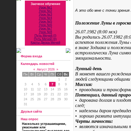
Заочное обучение
Урок №1
А это обо мне с точки зрения 
Урок №2
Урок №3
Урок №4
Урок №5
Положение Луны в гороск
Урок №6
Урок №7
26.07.1982 (8:00 мск)
Урок №8
Путь Мечей (I)
Вы родились 26.07.1982 (8:
Путь Мечей (II)
аспектов положения Луны в
Карты Двора Мечей
в знаке Зодиака и положен
астрологически Луна симво
Форма входа
эмоциональности.
Календарь новостей
Лунный день
«
Август 2026
»
В момент вашего рождения 
Пн
Вт
Ср
Чт
Пт
Сб
Вс
людей следующими общими
1
2
Миссия:
3
4
5
6
7
8
9
•
проводники и трансформа
10
11
12
13
14
15
16
17
18
19
20
21
22
23
Потенциал, данный приро
24
25
26
27
28
29
30
•
дарована долгая и плод
31
след;
•
наделены даром предвиден
Друзья сайта
•
хорошо развита интуици
Наш опрос
Черты личности:
Насколько устрашающими,
•
являются изначальными п
ужасными или
"оккультными" выглядят для