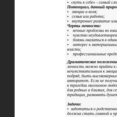
•
«путь к себе» - самый с
Потенциал, данный приро
•
эмоции и воля;
•
семья или работа;
•
внутреннее развитие или
Черты личности:
•
вечные проблемы во вза
•
чувство неудовлетворен
•
боязнь оказаться в один
•
интерес к материальным
власти;
•
профессиональные предп
Драматическое положени
личность можно прийти к к
нечувствительным к эмоци
подряд, быть высокомерным
авторитет. Если не получит
к трагедии миллионов люде
для родных и близких, для
традиции, развивать душев
Задачи:
•
заботиться о родственни
должна стать главной и пр