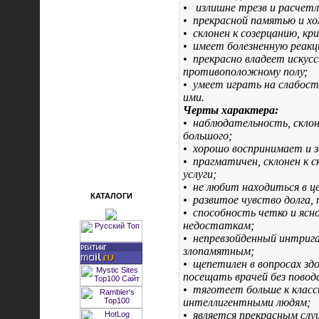
•
излишне трезв и расчетли
•
прекрасной памятью и х
•
склонен к созерцанию, кри
•
имеет болезненную реакц
•
прекрасно владеет искус
противоположному полу;
•
умеет играть на слабост
ими.
Черты характера:
•
наблюдательность, склон
большого;
•
хорошо воспринимает и 
•
прагматичен, склонен к 
услуги;
•
не любит находиться в ц
КАТАЛОГИ
•
развитое чувство долга,
•
способность четко и ясн
недостаткам;
•
непревзойденный интрига
злопамятным;
•
щепетилен в вопросах зд
посещать врачей без повод
•
тяготеет больше к класс
интеллигентными людям;
•
является прекрасным слу