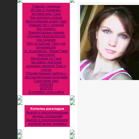
Главная страница
Истоки и традиции -
история карт Таро
Как покупать колоду
Многообразие колод Таро
Знакомство с колодой
Как хранить
Элементарные навыки
«техники безопасности»
при гадании
FAQ по картам Таро для
начинающих
А. Хшановска - Магия Таро
(архетипы)
Медитации на Таро
Числовые значения
младших арканов Таро и
стихии
Общий принцип работы с
нестандартными колодами
Сочетание карт
ЗАКАЗЫ
ФОРУМ
О хозяйке этого сайта
Копилка раскладов
Анализ и прогнозирование
личных отношений
Анализ и прогнозирование
деловой жизни человека