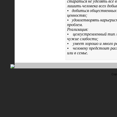
стараться не уделять всё 
лишить человека всех доб
•
добиться общественных 
ценностях;
•
удовлетворять карьерист
проблем.
Реализация:
•
целеустремленный тип л
чужие слабости;
•
умеет хорошо и много р
•
человеку предстоит раск
или в семье.
Cop