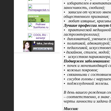
•
избирателен в контактах
заносчивость, снобизм);
•
зависим от чужого мнен
общественного признания;
•
любит изящные, красивые
Лучшие профессии могут б
•
практической медициной 
гастроэнтерологии);
•
дипломатией, умением с
•
политикой, адвокатурой;
•
педагогикой, искусствове
•
дизайном, стилем, модой;
•
искусством парикмахера,
Подвержен заболеваниям:
•
почек и мочевыводящей 
•
кожных покровов;
•
связанными с состоянием 
•
сосудов головы с наруше
•
поджелудочной железы.
В день вашего рождения сев
– соответственно, в знаке
черты личности и задачи дл
Миссия: