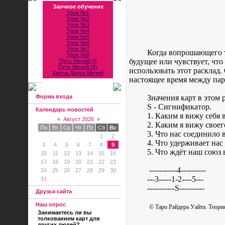
Заочное обучение
Урок №1
Урок №2
Урок №3
Урок №4
Урок №5
Урок №6
Урок №7
Когда вопрошающего тр
Урок №8
будущее или чувствует, чт
Путь Мечей (I)
Путь Мечей (II)
использовать этот расклад
Карты Двора Мечей
настоящее время между пар
Форма входа
Значения карт в этом 
S - Сигнификатор.
Календарь новостей
1. Каким я вижу себя 
«
Август 2026
»
2. Каким я вижу своег
Пн
Вт
Ср
Чт
Пт
Сб
Вс
3. Что нас соединило
1
2
4. Что удерживает нас
3
4
5
6
7
8
9
5. Что ждёт наш союз
10
11
12
13
14
15
16
17
18
19
20
21
22
23
-----------4----------
24
25
26
27
28
29
30
---3-----1-2----5---
31
-----------S----------
Друзья сайта
Наш опрос
© Таро Райдера Уайта. Теория
Занимаетесь ли вы
толкованием карт для
других людей?