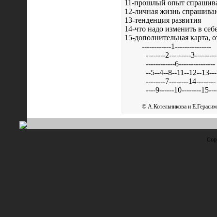
11-прошлый опыт спраши
12-личная жизнь спрашива
13-тенденция развития
14-что надо изменить в себ
15-дополнительная карта, о
------------1---------------
--------2---------3---------
------------6---------------
--5--4--8--11--12--13---
--------7--------14--------
----9------10--------15---
© А.Котельникова и Е.Герасим
Cop