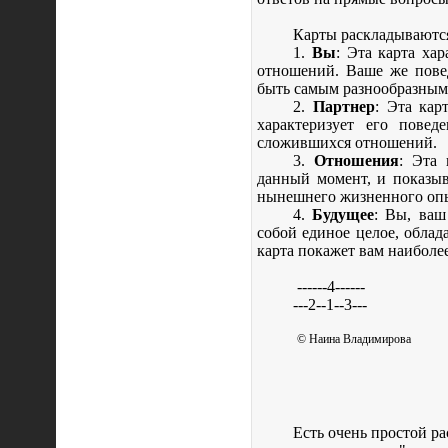
Карты раскладываютс
1.
Вы
: Эта карта ха
отношений. Ваше же пове
быть самым разнообразным
2.
Партнер
: Эта кар
характеризует его пове
сложившихся отношений.
3.
Отношения
: Эта 
данный момент, и показыв
нынешнего жизненного оп
4.
Будущее
: Вы, ваш
собой единое целое, обла
карта покажет вам наиболе
------4------
---2--1--3---
© Наина Владимирова
Есть очень простой р