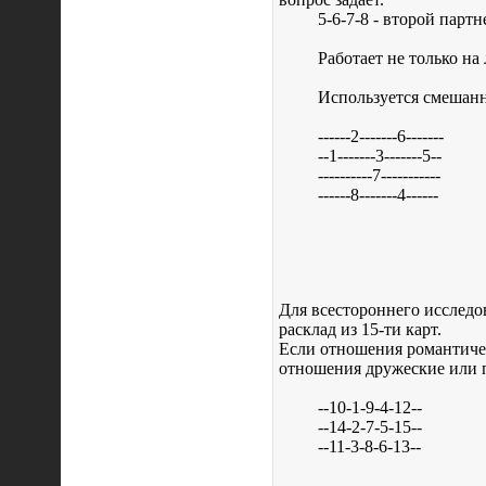
5-6-7-8 - второй парт
Работает не только на
Используется смешанн
------2-------6-------
--1-------3-------5--
----------7-----------
------8-------4------
Для всестороннего исслед
расклад из 15-ти карт.
Если отношения романтичес
отношения дружеские или п
--10-1-9-4-12--
--14-2-7-5-15--
--11-3-8-6-13--