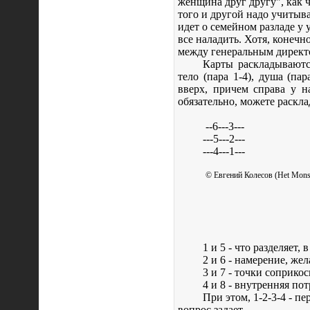
женщина друг другу", как ч
того и другой надо учитыва
идет о семейном разладе у 
все наладить. Хотя, конечн
между генеральным директ
Карты раскладываютс
тело (пара 1-4), душа (па
вверх, причем справа у н
обязательно, можете раскла
--6---3---
---5---2---
---4---1---
© Евгений Колесов (Het Mon
1 и 5 - что разделяет,
2 и 6 - намерение, жел
3 и 7 - точки соприк
4 и 8 - внутренняя по
При этом, 1-2-3-4 - п
вопрос задает.