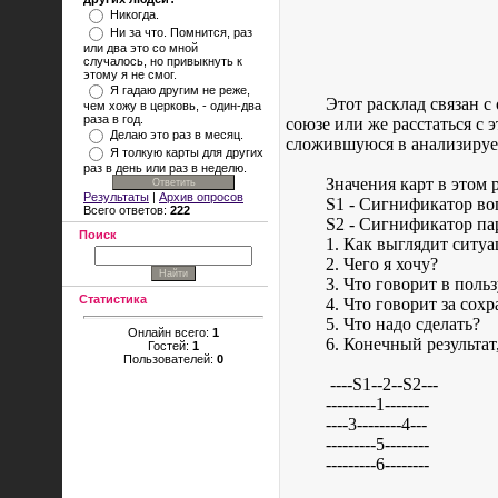
Никогда.
Ни за что. Помнится, раз
или два это со мной
случалось, но привыкнуть к
этому я не смог.
Я гадаю другим не реже,
Этот расклад связан с
чем хожу в церковь, - один-два
раза в год.
союзе или же расстаться с 
Делаю это раз в месяц.
сложившуюся в анализируе
Я толкую карты для других
раз в день или раз в неделю.
Значения карт в этом 
Результаты
|
Архив опросов
S1 - Сигнификатор в
Всего ответов:
222
S2 - Сигнификатор па
Поиск
1. Как выглядит ситу
2. Чего я хочу?
3. Что говорит в поль
Статистика
4. Что говорит за сох
5. Что надо сделать?
Онлайн всего:
1
6. Конечный результат
Гостей:
1
Пользователей:
0
----S1--2--S2---
---------1--------
----3--------4---
---------5--------
---------6--------