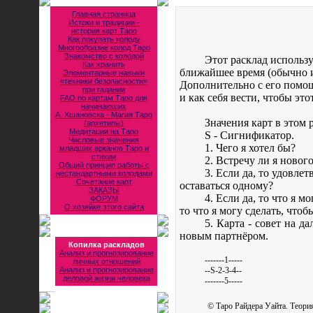
Главная страница
Истоки и традиции -
история карт Таро
Как покупать колоду
Многообразие колод Таро
Знакомство с колодой
Этот расклад использу
Как хранить
ближайшее время (обычно 
Элементарные навыки
«техники безопасности»
Дополнительно с его помощ
при гадании
и как себя вести, чтобы эт
FAQ по картам Таро для
начинающих
А. Хшановска - Магия Таро
Значения карт в этом 
(архетипы)
Медитации на Таро
S - Сигнификатор.
Числовые значения
1. Чего я хотел бы?
младших арканов Таро и
стихии
2. Встречу ли я новог
Общий принцип работы с
3. Если да, то удовлет
нестандартными колодами
Сочетание карт
оставаться одному?
ЗАКАЗЫ
4. Если да, то что я 
ФОРУМ
О хозяйке этого сайта
то что я могу сделать, что
5. Карта - совет на 
новым партнёром.
Копилка раскладов
Анализ и прогнозирование
-------1-----
личных отношений
Анализ и прогнозирование
--S-2-3-4--
деловой жизни человека
-------5-----
© Таро Райдера Уайта. Теория