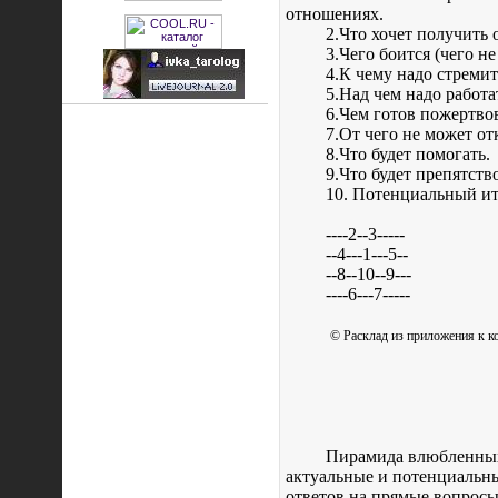
отношениях.
2.Что хочет получить
3.Чего боится (чего не
4.К чему надо стремит
5.Над чем надо работат
6.Чем готов пожертвов
7.От чего не может отк
8.Что будет помогать.
9.Что будет препятств
10. Потенциальный ит
----2--3-----
--4---1---5--
--8--10--9---
----6---7-----
© Расклад из приложения к к
Пирамида влюбленных 
актуальные и потенциальн
ответов на прямые вопросы