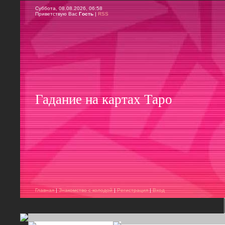
Суббота, 08.08.2026, 06:58
Приветствую Вас
Гость
|
RSS
Гадание на картах Таро
Главная
|
Знакомство с колодой
|
Регистрация
|
Вход