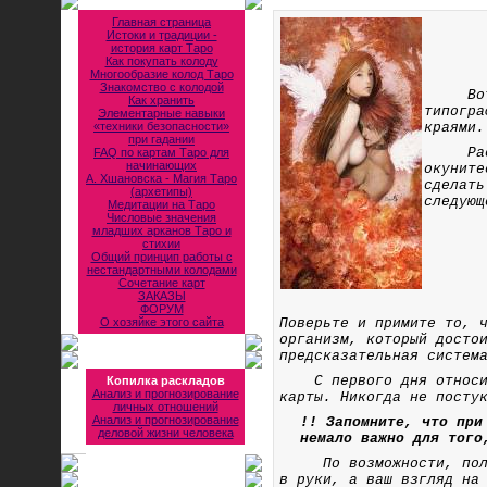
Главная страница
Истоки и традиции -
история карт Таро
Как покупать колоду
Многообразие колод Таро
Знакомство с колодой
Вот он
Как хранить
типогра
Элементарные навыки
«техники безопасности»
краями.
при гадании
Рассмо
FAQ по картам Таро для
начинающих
окуните
А. Хшановска - Магия Таро
сделать
(архетипы)
следующ
Медитации на Таро
Числовые значения
младших арканов Таро и
стихии
Общий принцип работы с
нестандартными колодами
Сочетание карт
ЗАКАЗЫ
ФОРУМ
О хозяйке этого сайта
Поверьте и примите то, 
организм, который досто
предсказательная систем
С первого дня относи
Копилка раскладов
Анализ и прогнозирование
карты. Никогда не посту
личных отношений
Анализ и прогнозирование
!! Запомните
, что при
деловой жизни человека
немало важно для того
По возможности, положи
в руки, а ваш взгляд на