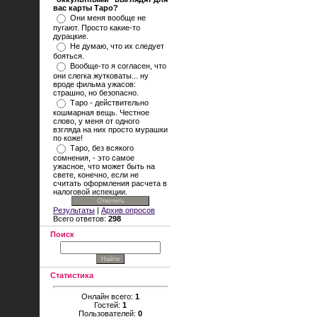
вас карты Таро?
Они меня вообще не
пугают. Просто какие-то
дурацкие.
Не думаю, что их следует
бояться.
Вообще-то я согласен, что
они слегка жутковаты... ну
вроде фильма ужасов:
страшно, но безопасно.
Таро - действительно
кошмарная вещь. Честное
слово, у меня от одного
взгляда на них просто мурашки
по коже!
Таро, без всякого
сомнения, - это самое
ужасное, что может быть на
свете, конечно, если не
считать оформления расчета в
налоговой испекции.
Результаты
|
Архив опросов
Всего ответов:
298
Поиск
Статистика
Онлайн всего:
1
Гостей:
1
Пользователей:
0