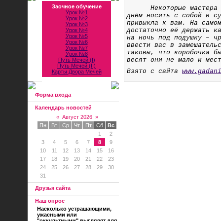
Заочное обучение
Некоторые мастера Таро
Урок №1
днём носить с собой в с
Урок №2
привыкла к вам. На само
Урок №3
достаточно её держать к
Урок №4
Урок №5
на ночь под подушку – ч
Урок №6
ввести вас в замешатель
Урок №7
таковы, что коробочка б
Урок №8
весят они не мало и мес
Путь Мечей (I)
Путь Мечей (II)
Взято с сайта
www.gadan
Карты Двора Мечей
Форма входа
Календарь новостей
«
Август 2026
»
Пн
Вт
Ср
Чт
Пт
Сб
Вс
1
2
3
4
5
6
7
8
9
10
11
12
13
14
15
16
17
18
19
20
21
22
23
24
25
26
27
28
29
30
31
Друзья сайта
Наш опрос
Насколько устрашающими,
ужасными или
"оккультными" выглядят для