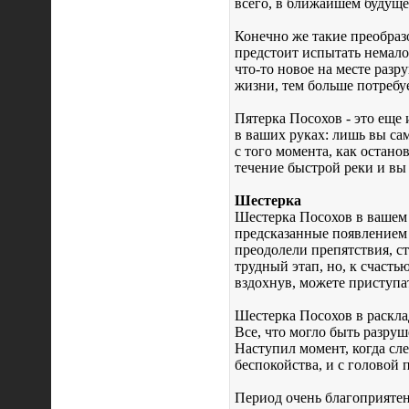
всего, в ближайшем будуще
Конечно же такие преобраз
предстоит испытать немало
что-то новое на месте разр
жизни, тем больше потребуе
Пятерка Посохов - это еще 
в ваших руках: лишь вы са
с того момента, как остано
течение быстрой реки и вы 
Шестерка
Шестерка Посохов в вашем р
предсказанные появлением
преодолели препятствия, с
трудный этап, но, к счасть
вздохнув, можете приступа
Шестерка Посохов в раскл
Все, что могло быть разруш
Наступил момент, когда сле
беспокойства, и с головой 
Период очень благоприятен