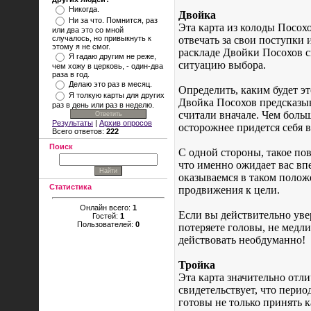
Никогда.
Двойка
Ни за что. Помнится, раз
Эта карта из колоды Посох
или два это со мной
случалось, но привыкнуть к
отвечать за свои поступки 
этому я не смог.
раскладе Двойки Посохов св
Я гадаю другим не реже,
ситуацию выбора.
чем хожу в церковь, - один-два
раза в год.
Делаю это раз в месяц.
Определить, каким будет эт
Я толкую карты для других
Двойка Посохов предсказыва
раз в день или раз в неделю.
считали вначале. Чем боль
Результаты
|
Архив опросов
осторожнее придется себя в
Всего ответов:
222
Поиск
С одной стороны, такое пов
что именно ожидает вас вп
оказываемся в таком полож
Статистика
продвижения к цели.
Онлайн всего:
1
Если вы действительно увер
Гостей:
1
Пользователей:
0
потеряете головы, не медли
действовать необдуманно!
Тройка
Эта карта значительно отл
свидетельствует, что пери
готовы не только принять к