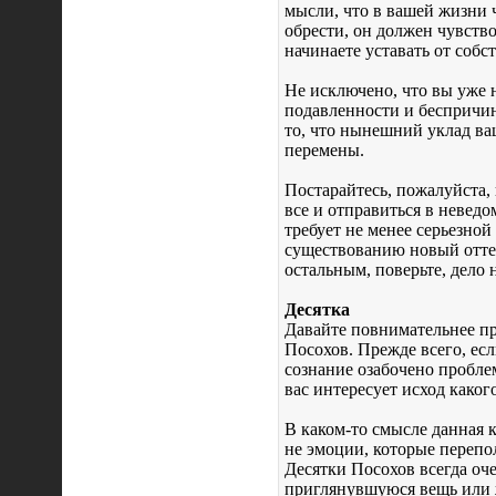
мысли, что в вашей жизни чт
обрести, он должен чувств
начинаете уставать от собс
Не исключено, что вы уже 
подавленности и беспричин
то, что нынешний уклад ва
перемены.
Постарайтесь, пожалуйста,
все и отправиться в неведо
требует не менее серьезной
существованию новый оттен
остальным, поверьте, дело н
Десятка
Давайте повнимательнее пр
Посохов. Прежде всего, есл
сознание озабочено пробле
вас интересует исход каког
В каком-то смысле данная к
не эмоции, которые перепо
Десятки Посохов всегда оче
приглянувшуюся вещь или 