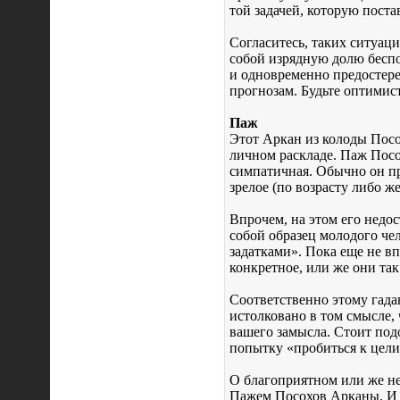
той задачей, которую пост
Согласитесь, таких ситуац
собой изрядную долю беспо
и одновременно предостер
прогнозам. Будьте оптимист
Паж
Этот Аркан из колоды Посо
личном раскладе. Паж Посох
симпатичная. Обычно он пре
зрелое (по возрасту либо ж
Впрочем, на этом его недо
собой образец молодого че
задатками». Пока еще не вп
конкретное, или же они та
Соответственно этому гада
истолковано в том смысле,
вашего замысла. Стоит подо
попытку «пробиться к цели
О благоприятном или же не
Пажем Посохов Арканы. И п