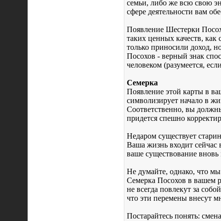
семьи, либо же всю свою э
сфере деятельности вам обе
Появление Шестерки Посохо
таких ценных качеств, как 
только приносили доход, н
Посохов - верный знак сп
человеком (разумеется, есл
Семерка
Появление этой карты в ва
символизирует начало в жи
Соответственно, вы должны
придется спешно корректир
Недаром существует старин
Ваша жизнь входит сейчас в
ваше существование вновь
Не думайте, однако, что м
Семерка Посохов в вашем ра
не всегда повлекут за собо
что эти перемены внесут м
Постарайтесь понять: смен