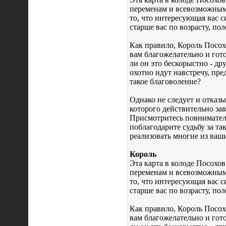
переменам и всевозможным
то, что интересующая вас с
старше вас по возрасту, п
Как правило, Король Посохо
вам благожелательно и гото
ли он это бескорыстно - др
охотно идут навстречу, пре
такое благоволение?
Однако не следует и отказы
которого действительно зав
Присмотритесь повнимательн
поблагодарите судьбу за т
реализовать многие из ваш
Король
Эта карта в колоде Посохов
переменам и всевозможным
то, что интересующая вас с
старше вас по возрасту, п
Как правило, Король Посохо
вам благожелательно и гото