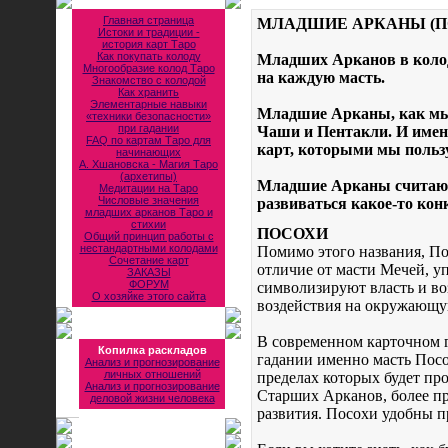
Главная страница
МЛАДШИЕ АРКАНЫ (П
Истоки и традиции -
история карт Таро
Как покупать колоду
Младших Арканов в колоде
Многообразие колод Таро
на каждую масть.
Знакомство с колодой
Как хранить
Элементарные навыки
Младшие Арканы, как мы 
«техники безопасности»
при гадании
Чаши и Пентакли. И име
FAQ по картам Таро для
карт, которыми мы польз
начинающих
А. Хшановска - Магия Таро
(архетипы)
Младшие Арканы считаютс
Медитации на Таро
Числовые значения
развиваться какое-то кон
младших арканов Таро и
стихии
ПОСОХИ
Общий принцип работы с
нестандартными колодами
Помимо этого названия, П
Сочетание карт
отличие от масти Мечей, 
ЗАКАЗЫ
ФОРУМ
символизируют власть и в
О хозяйке этого сайта
воздействия на окружающую
В современном карточном г
Копилка раскладов
гадании именно масть Посох
Анализ и прогнозирование
личных отношений
пределах которых будет пр
Анализ и прогнозирование
Старших Арканов, более пр
деловой жизни человека
развития. Посохи удобны пр