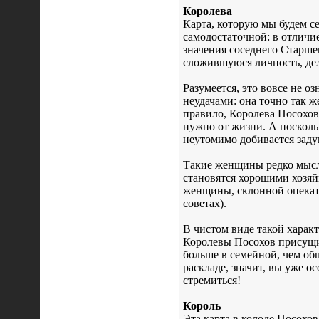
Королева
Карта, которую мы будем се
самодостаточной: в отличи
значения соседнего Старше
сложившуюся личность, дел
Разумеется, это вовсе не о
неудачами: она точно так ж
правило, Королева Посохов 
нужно от жизни. А посколь
неутомимо добивается заду
Такие женщины редко мысля
становятся хорошими хозяй
женщины, склонной опекать
советах).
В чистом виде такой характ
Королевы Посохов присущи
больше в семейной, чем об
раскладе, значит, вы уже ос
стремиться!
Король
Эта карта в колоде Посохов