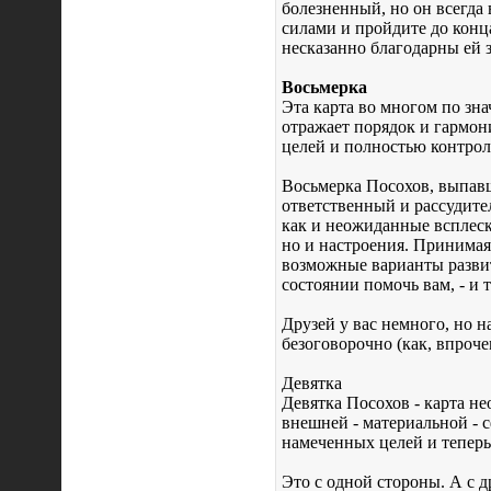
болезненный, но он всегда
силами и пройдите до конца
несказанно благодарны ей 
Восьмерка
Эта карта во многом по зн
отражает порядок и гармон
целей и полностью контрол
Восьмерка Посохов, выпавша
ответственный и рассудите
как и неожиданные всплеск
но и настроения. Принимая
возможные варианты развит
состоянии помочь вам, - и 
Друзей у вас немного, но н
безоговорочно (как, впрочем
Девятка
Девятка Посохов - карта не
внешней - материальной - 
намеченных целей и теперь
Это с одной стороны. А с д