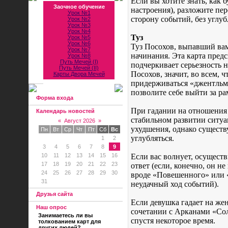
Если вы хотите знать, как б
Заочное обучение
настроения), разложите п
Урок №1
сторону событий, без углу
Урок №2
Урок №3
Урок №4
Туз
Урок №5
Урок №6
Туз Посохов, выпавший вам
Урок №7
начинания. Эта карта пред
Урок №8
Путь Мечей (I)
подчеркивает серьезность 
Путь Мечей (II)
Посохов, значит, во всем, ч
Карты Двора Мечей
придерживаться «джентльме
позволите себе выйти за р
Форма входа
При гадании на отношения 
Календарь новостей
стабильном развитии ситуа
«
Август 2026
»
ухудшения, однако сущест
Пн
Вт
Ср
Чт
Пт
Сб
Вс
углубляться.
1
2
3
4
5
6
7
8
9
10
11
12
13
14
15
16
Если вас волнует, осущест
17
18
19
20
21
22
23
ответ (если, конечно, он 
24
25
26
27
28
29
30
вроде «Повешенного» или «
31
неудачный ход событий).
Друзья сайта
Если девушка гадает на же
Наш опрос
сочетании с Арканами «Сол
Занимаетесь ли вы
спустя некоторое время.
толкованием карт для
других людей?