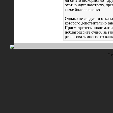
ли он это бескорыстно - др
охотно идут навстречу, пре
такое благоволение?
Однако не следует и отказы
которого действительно зав
Присмотритесь повнимательн
поблагодарите судьбу за т
реализовать многие из ваш
Cop